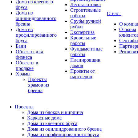
Дома из клееного
Лесозаготовка
бруса
Строительные
Дома из
О нас
работы
оцилиндрованного
Срубы ручной
бревна
О компа
рубки
Дома из
Отзывы
Экспертиза
профилированного
клиенто
Кровельные
бруса
Сертифи
работы
Бани
Партнер
Фундаментные
Объекты для
Реквизи
работы
бизнеса
Планировщик
Объекты в
домов
продаже
Проекты от
Храмы
партнеров
Проекты
храмов из
бревна
Проекты
Дома из блоков и кирпича
Каркасные дома
Дома из клееного бруса
Дома из оцилиндрованного бревна
Дома из профилированного бруса